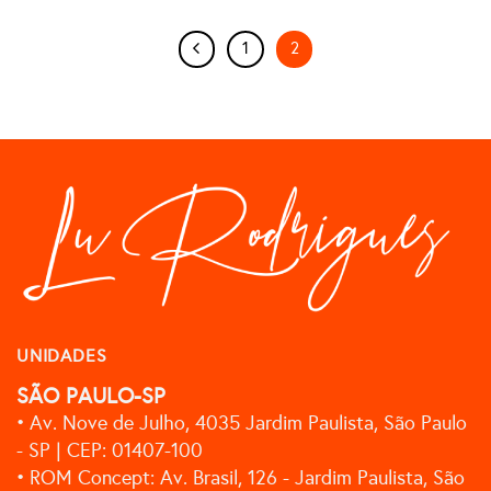
1
2
UNIDADES
SÃO PAULO-SP
• Av. Nove de Julho, 4035 Jardim Paulista, São Paulo
- SP | CEP: 01407-100
• ROM Concept: Av. Brasil, 126 - Jardim Paulista, São