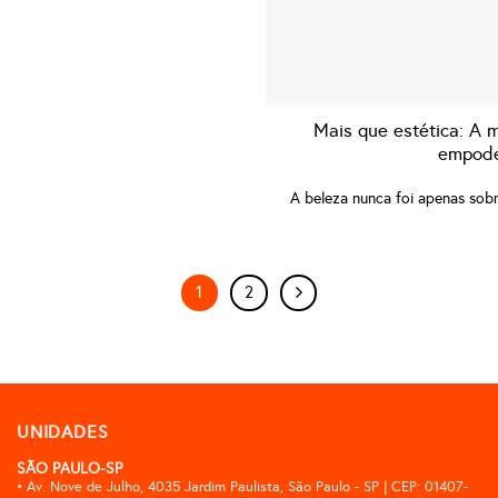
Mais que estética: A
empode
A beleza nunca foi apenas sob
1
2
UNIDADES
SÃO PAULO-SP
• Av. Nove de Julho, 4035 Jardim Paulista, São Paulo - SP | CEP: 01407-