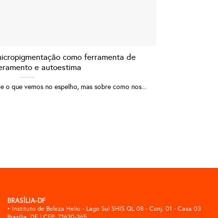
 micropigmentação como ferramenta de
ramento e autoestima
re o que vemos no espelho, mas sobre como nos...
BRASÍLIA-DF
• Instituto de Beleza Helio - Lago Sul SHIS QL 08 - Conj. 01 - Casa 03
Brasília, DF | CEP: 71630-365