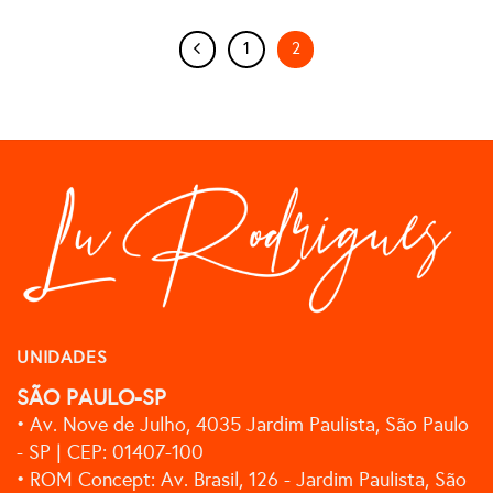
1
2
UNIDADES
SÃO PAULO-SP
• Av. Nove de Julho, 4035 Jardim Paulista, São Paulo
- SP | CEP: 01407-100
• ROM Concept: Av. Brasil, 126 - Jardim Paulista, São